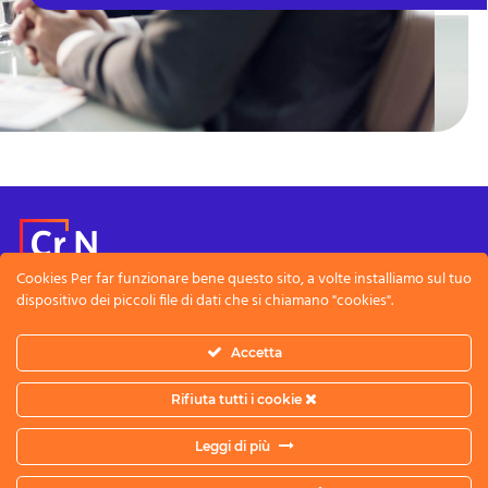
Cookies Per far funzionare bene questo sito, a volte installiamo sul tuo
dispositivo dei piccoli file di dati che si chiamano "cookies".
Note Legali
Privacy Policy
Accetta
CreativeNet SRL
Sede legale: Via Boezio 4/C - 00193 Roma - Italy
Rifiuta tutti i cookie
Sede operativa: Piazza Ettore Troilo 23, 65127 - Pescara - Italy
Partita Iva: 12474711004 - email: info@crnetpartners.com
Leggi di più
English
Italiano