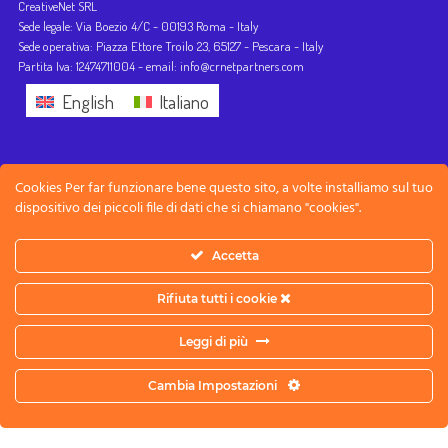
CreativeNet SRL
Sede legale: Via Boezio 4/C - 00193 Roma - Italy
Sede operativa: Piazza Ettore Troilo 23, 65127 - Pescara - Italy
Partita Iva: 12474711004 - email: info@crnetpartners.com
English
Italiano
Cookies Per far funzionare bene questo sito, a volte installiamo sul tuo
dispositivo dei piccoli file di dati che si chiamano "cookies".
Accetta
Rifiuta tutti i cookie
Leggi di più
Cambia Impostazioni