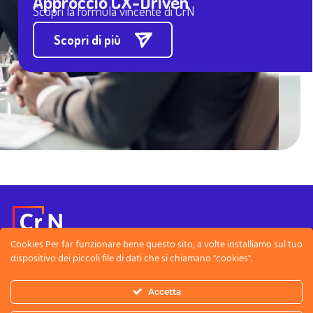
Approccio CX-Driven
Scopri la formula vincente di CrN
Scopri di più
Cookies Per far funzionare bene questo sito, a volte installiamo sul tuo
dispositivo dei piccoli file di dati che si chiamano "cookies".
Note Legali
Privacy Policy
Accetta
CreativeNet SRL