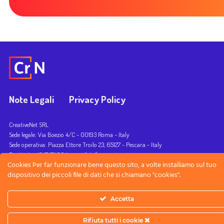
Note Legali
Privacy Policy
CreativeNet SRL
Sede legale: Via Boezio 4/C - 00193 Roma - Italy
Sede operativa: Piazza Ettore Troilo 23, 65127 - Pescara - Italy
Partita Iva: 12474711004 - email: info@crnetpartners.com
Cookies Per far funzionare bene questo sito, a volte installiamo sul tuo
English
Italiano
dispositivo dei piccoli file di dati che si chiamano "cookies".
Accetta
Rifiuta tutti i cookie